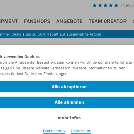
(
4,61
/5
IPMENT
FANSHOPS
ANGEBOTE
TEAM CREATOR
mmer Deals | Bis zu 50% Rabatt auf ausgewählte Artikel |
JETZT ENTDEC
ir verwenden Cookies
rch die Analyse der Besucherdaten können wir dir personalisierte Inhalte
zeigen und unsere Website verbessern. Weitere Informationen zu den
okies findest Du in den Einstellungen.
Alle akzeptieren
Alle ablehnen
mehr Infos
Datenschutz
Impressum