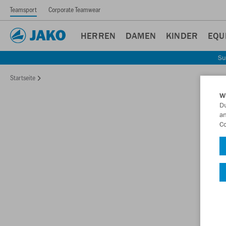
Teamsport
Corporate Teamwear
HERREN
DAMEN
KINDER
EQU
Su
Startseite
W
Du
an
Co