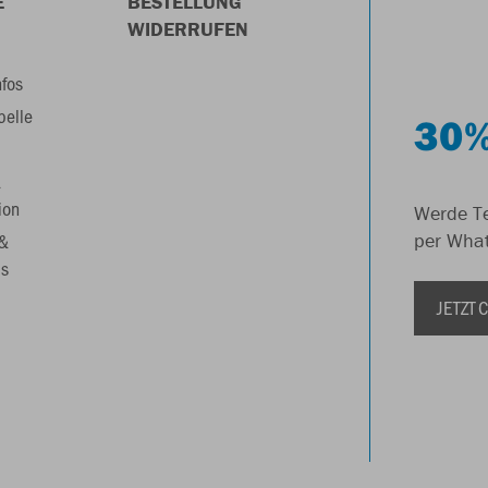
E
BESTELLUNG
WIDERRUFEN
nfos
belle
30%
&
ion
Werde Te
 &
per Wha
s
JETZT