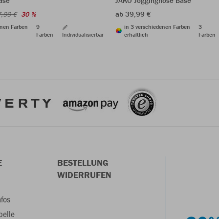
JAKO Jogginghose Base
ase
ab 39,99 €
,99 €
30 %
in 3 verschiedenen Farben
3
enen Farben
9
erhältlich
Farben
Farben
Individualisierbar
E
BESTELLUNG
WIDERRUFEN
nfos
belle