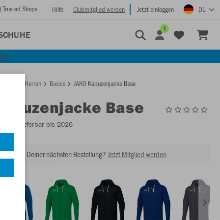
) Trusted Shops
Hilfe
Clubmitglied werden
Jetzt einloggen
DE
1
SCHUHE
KEN
rtseite
Herren
Basics
JAKO Kapuzenjacke Base
Kapuzenjacke Base
6865
- Lieferbar bis 2026
abatt bei Deiner nächsten Bestellung?
Jetzt Mitglied werden