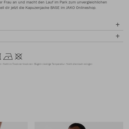
er Frau an und macht den Lauf im Park zum unvergleichlichen
tell dir jetzt die Kapuzenjacke BASE im JAKO Onlineshop.
en
Nicht im Trockner trocknen
Bügeln niedrige Temperatur
Nicht chemisch reinigen