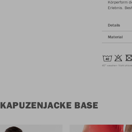
Körperform d
Erlebnis. Bes
Details
Material
40° waschen
Nicht chlor
 KAPUZENJACKE BASE