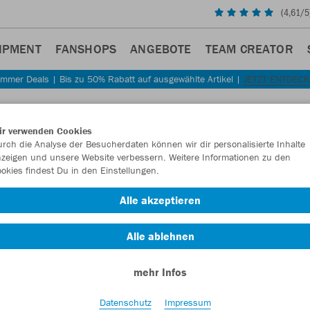
(
4,61
/5
IPMENT
FANSHOPS
ANGEBOTE
TEAM CREATOR
mmer Deals | Bis zu 50% Rabatt auf ausgewählte Artikel |
JETZT ENTDEC
Sta
Zurück
ir verwenden Cookies
JAKO
rch die Analyse der Besucherdaten können wir dir personalisierte Inhalte
zeigen und unsere Website verbessern. Weitere Informationen zu den
okies findest Du in den Einstellungen.
Artikelnummer:
Alle akzeptieren
Lust auf 30% R
Alle ablehnen
mehr Infos
Datenschutz
Impressum