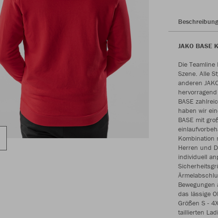
Beschreibun
JAKO BASE Ka
Die Teamline 
Szene. Alle S
anderen JAKO
hervorragend 
BASE zahlrei
haben wir ein
BASE mit groß
einlaufvorbeh
Kombination m
Herren und D
individuell a
Sicherheitsgr
Ärmelabschlu
Bewegungen an
das lässige O
Größen S - 4
taillierten La