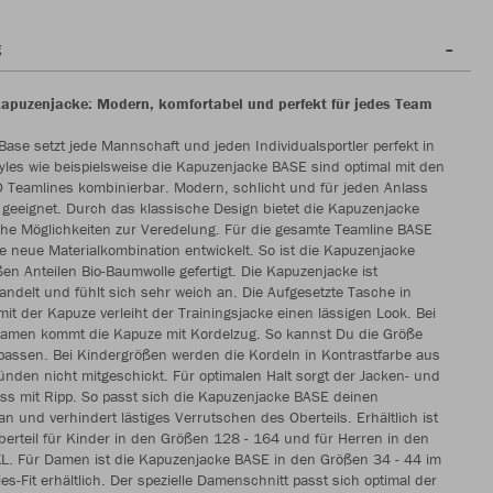
g
puzenjacke: Modern, komfortabel und perfekt für jedes Team
Base setzt jede Mannschaft und jeden Individualsportler perfekt in
tyles wie beispielsweise die Kapuzenjacke BASE sind optimal mit den
 Teamlines kombinierbar. Modern, schlicht und für jeden Anlass
geeignet. Durch das klassische Design bietet die Kapuzenjacke
che Möglichkeiten zur Veredelung. Für die gesamte Teamline BASE
e neue Materialkombination entwickelt. So ist die Kapuzenjacke
en Anteilen Bio-Baumwolle gefertigt. Die Kapuzenjacke ist
andelt und fühlt sich sehr weich an. Die Aufgesetzte Tasche in
it der Kapuze verleiht der Trainingsjacke einen lässigen Look. Bei
amen kommt die Kapuze mit Kordelzug. So kannst Du die Größe
npassen. Bei Kindergrößen werden die Kordeln in Kontrastfarbe aus
ünden nicht mitgeschickt. Für optimalen Halt sorgt der Jacken- und
ss mit Ripp. So passt sich die Kapuzenjacke BASE deinen
 und verhindert lästiges Verrutschen des Oberteils. Erhältlich ist
berteil für Kinder in den Größen 128 - 164 und für Herren in den
XL. Für Damen ist die Kapuzenjacke BASE in den Größen 34 - 44 im
dies-Fit erhältlich. Der spezielle Damenschnitt passt sich optimal der