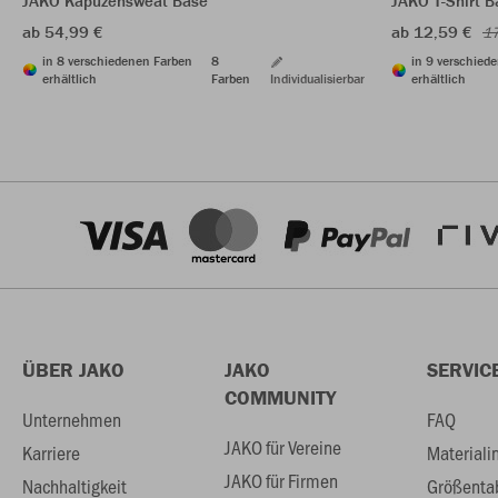
JAKO Kapuzensweat Base
JAKO T-Shirt B
ab 54,99 €
ab 12,59 €
17
in 8 verschiedenen Farben
8
in 9 verschied
erhältlich
Farben
Individualisierbar
erhältlich
ÜBER JAKO
JAKO
SERVIC
COMMUNITY
Unternehmen
FAQ
JAKO für Vereine
Karriere
Materiali
JAKO für Firmen
Nachhaltigkeit
Größenta