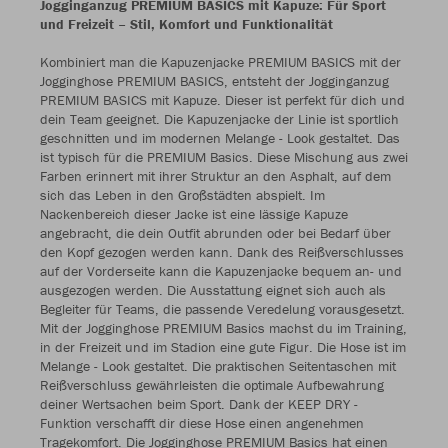
Jogginganzug PREMIUM BASICS mit Kapuze: Für Sport
und Freizeit – Stil, Komfort und Funktionalität
Kombiniert man die Kapuzenjacke PREMIUM BASICS mit der
Jogginghose PREMIUM BASICS, entsteht der Jogginganzug
PREMIUM BASICS mit Kapuze. Dieser ist perfekt für dich und
dein Team geeignet. Die Kapuzenjacke der Linie ist sportlich
geschnitten und im modernen Melange - Look gestaltet. Das
ist typisch für die PREMIUM Basics. Diese Mischung aus zwei
Farben erinnert mit ihrer Struktur an den Asphalt, auf dem
sich das Leben in den Großstädten abspielt. Im
Nackenbereich dieser Jacke ist eine lässige Kapuze
angebracht, die dein Outfit abrunden oder bei Bedarf über
den Kopf gezogen werden kann. Dank des Reißverschlusses
auf der Vorderseite kann die Kapuzenjacke bequem an- und
ausgezogen werden. Die Ausstattung eignet sich auch als
Begleiter für Teams, die passende Veredelung vorausgesetzt.
Mit der Jogginghose PREMIUM Basics machst du im Training,
in der Freizeit und im Stadion eine gute Figur. Die Hose ist im
Melange - Look gestaltet. Die praktischen Seitentaschen mit
Reißverschluss gewährleisten die optimale Aufbewahrung
deiner Wertsachen beim Sport. Dank der KEEP DRY -
Funktion verschafft dir diese Hose einen angenehmen
Tragekomfort. Die Jogginghose PREMIUM Basics hat einen