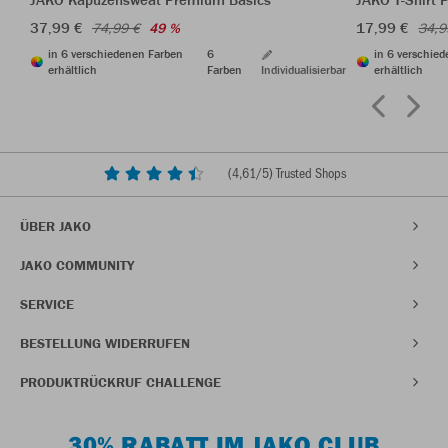
37,99 €
17,99 €
74,99 €
49 %
34,9
in 6 verschiedenen Farben
6
in 6 verschie
erhältlich
Farben
Individualisierbar
erhältlich
(
4,61
/5) Trusted Shops
ÜBER JAKO
JAKO COMMUNITY
SERVICE
BESTELLUNG WIDERRUFEN
PRODUKTRÜCKRUF CHALLENGE
30% RABATT IM JAKO CLUB