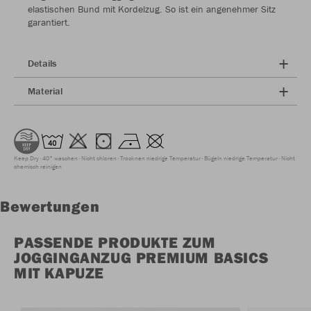
elastischen Bund mit Kordelzug. So ist ein angenehmer Sitz
garantiert.
Details
Material
Keep Dry
40° waschen
Nicht chloren
Trocknen niedrige Temperatur
Bügeln niedrige Temperatur
Nicht
chemisch reinigen
Bewertungen
PASSENDE PRODUKTE ZUM
JOGGINGANZUG PREMIUM BASICS
MIT KAPUZE