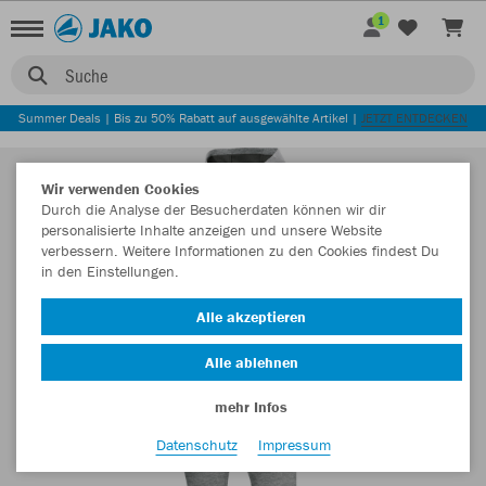
1
Suche
Summer Deals | Bis zu 50% Rabatt auf ausgewählte Artikel |
JETZT ENTDECKEN
Wir verwenden Cookies
Durch die Analyse der Besucherdaten können wir dir
personalisierte Inhalte anzeigen und unsere Website
verbessern. Weitere Informationen zu den Cookies findest Du
in den Einstellungen.
Alle akzeptieren
Alle ablehnen
mehr Infos
Datenschutz
Impressum