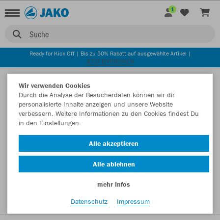
1
Suche
Ready for Kick Off | Bis zu 50% Rabatt auf ausgewählte Artikel |
JETZT ENTDECKEN
Startseite
Wir verwenden Cookies
Durch die Analyse der Besucherdaten können wir dir
personalisierte Inhalte anzeigen und unsere Website
verbessern. Weitere Informationen zu den Cookies findest Du
in den Einstellungen.
Alle akzeptieren
Alle ablehnen
mehr Infos
Datenschutz
Impressum