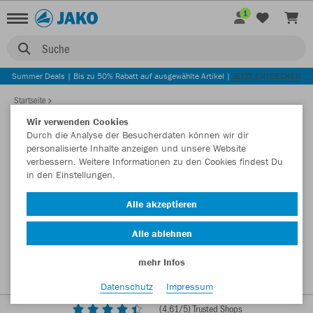
1
Suche
Summer Deals | Bis zu 50% Rabatt auf ausgewählte Artikel |
JETZT ENTDECKEN
Startseite
Wir verwenden Cookies
Durch die Analyse der Besucherdaten können wir dir
personalisierte Inhalte anzeigen und unsere Website
verbessern. Weitere Informationen zu den Cookies findest Du
in den Einstellungen.
Alle akzeptieren
Alle ablehnen
mehr Infos
Datenschutz
Impressum
(
4,61
/5) Trusted Shops