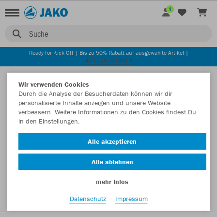
1
Suche
Ready for Kick Off | Bis zu 50% Rabatt auf ausgewählte Artikel |
JETZT ENTDECKEN
Startseite
Wir verwenden Cookies
Durch die Analyse der Besucherdaten können wir dir
personalisierte Inhalte anzeigen und unsere Website
verbessern. Weitere Informationen zu den Cookies findest Du
in den Einstellungen.
Alle akzeptieren
Alle ablehnen
mehr Infos
Datenschutz
Impressum