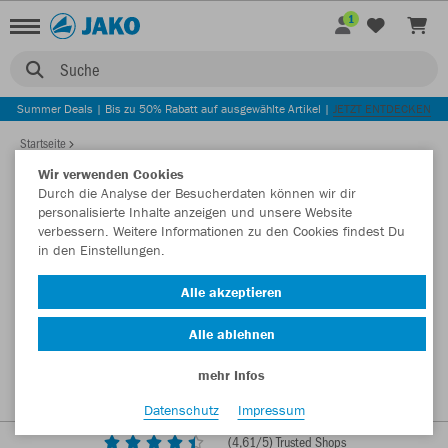
1
Suche
Summer Deals | Bis zu 50% Rabatt auf ausgewählte Artikel |
JETZT ENTDECKEN
Startseite
Wir verwenden Cookies
Durch die Analyse der Besucherdaten können wir dir
personalisierte Inhalte anzeigen und unsere Website
verbessern. Weitere Informationen zu den Cookies findest Du
in den Einstellungen.
Alle akzeptieren
Alle ablehnen
mehr Infos
Datenschutz
Impressum
(
4,61
/5) Trusted Shops