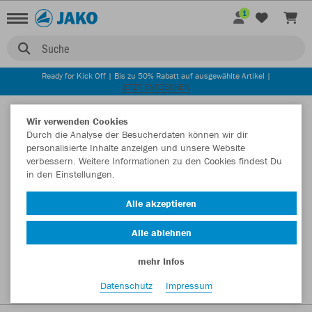
1
Suche
Ready for Kick Off | Bis zu 50% Rabatt auf ausgewählte Artikel |
JETZT ENTDECKEN
Startseite
Wir verwenden Cookies
Durch die Analyse der Besucherdaten können wir dir
personalisierte Inhalte anzeigen und unsere Website
verbessern. Weitere Informationen zu den Cookies findest Du
in den Einstellungen.
Alle akzeptieren
Alle ablehnen
mehr Infos
Datenschutz
Impressum