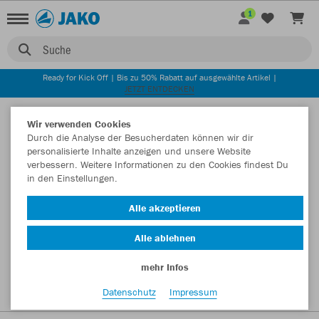
1
Suche
Ready for Kick Off | Bis zu 50% Rabatt auf ausgewählte Artikel |
JETZT ENTDECKEN
Startseite
Wir verwenden Cookies
Durch die Analyse der Besucherdaten können wir dir
personalisierte Inhalte anzeigen und unsere Website
verbessern. Weitere Informationen zu den Cookies findest Du
in den Einstellungen.
Alle akzeptieren
Alle ablehnen
mehr Infos
Datenschutz
Impressum