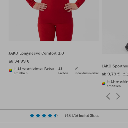
JAKO Longsleeve Comfort 2.0
ab 34,99 €
JAKO Sporthos
in 13 verschiedenen Farben
13
erhältlich
Farben
Individualisierbar
ab 9,79 €
13
in 19 verschi
erhältlich
(
4,61
/5) Trusted Shops