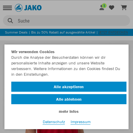
1
Suche
Summer Deals | Bis zu 50% Rabatt auf ausgewählte Artikel |
JETZT ENTDECKEN
Wir verwenden Cookies
Durch die Analyse der Besucherdaten können wir dir
personalisierte Inhalte anzeigen und unsere Website
verbessern. Weitere Informationen zu den Cookies findest Du
in den Einstellungen.
Alle akzeptieren
Alle ablehnen
mehr Infos
Datenschutz
Impressum