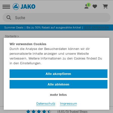
1
Suche
Summer Deals | Bis zu 50% Rabatt auf ausgewählte Artikel |
JETZT ENTDECKEN
Startseite
Wir verwenden Cookies
Durch die Analyse der Besucherdaten können wir dir
personalisierte Inhalte anzeigen und unsere Website
verbessern. Weitere Informationen zu den Cookies findest Du
in den Einstellungen.
Alle akzeptieren
Alle ablehnen
mehr Infos
Datenschutz
Impressum
(
4,61
/5) Trusted Shops