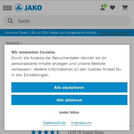
1
Suche
Summer Deals | Bis zu 50% Rabatt auf ausgewählte Artikel |
JETZT ENTDECKEN
Startseite
Wir verwenden Cookies
Durch die Analyse der Besucherdaten können wir dir
personalisierte Inhalte anzeigen und unsere Website
verbessern. Weitere Informationen zu den Cookies findest Du
in den Einstellungen.
Alle akzeptieren
Alle ablehnen
mehr Infos
Datenschutz
Impressum
(
4,61
/5) Trusted Shops