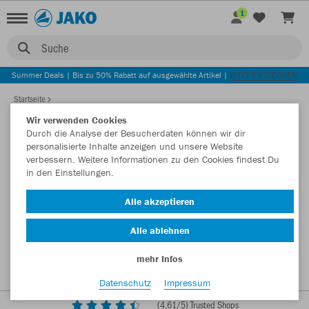
1
Suche
Summer Deals | Bis zu 50% Rabatt auf ausgewählte Artikel |
JETZT ENTDECKEN
Startseite
Wir verwenden Cookies
Durch die Analyse der Besucherdaten können wir dir
personalisierte Inhalte anzeigen und unsere Website
verbessern. Weitere Informationen zu den Cookies findest Du
in den Einstellungen.
Alle akzeptieren
Alle ablehnen
mehr Infos
Datenschutz
Impressum
(
4,61
/5) Trusted Shops