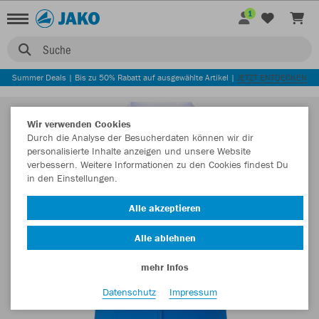
1
Suche
Summer Deals | Bis zu 50% Rabatt auf ausgewählte Artikel |
JETZT ENTDECKEN
Wir verwenden Cookies
Durch die Analyse der Besucherdaten können wir dir
personalisierte Inhalte anzeigen und unsere Website
verbessern. Weitere Informationen zu den Cookies findest Du
in den Einstellungen.
Alle akzeptieren
Alle ablehnen
mehr Infos
Datenschutz
Impressum