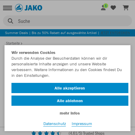
1
Suche
Summer Deals | Bis zu 50% Rabatt auf ausgewählte Artikel |
JETZT ENTDECKEN
Startseite
Wir verwenden Cookies
Durch die Analyse der Besucherdaten können wir dir
personalisierte Inhalte anzeigen und unsere Website
verbessern. Weitere Informationen zu den Cookies findest Du
in den Einstellungen.
Alle akzeptieren
Alle ablehnen
mehr Infos
Datenschutz
Impressum
(
4,61
/5) Trusted Shops