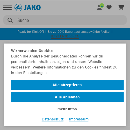
1
Suche
Ready for Kick Off | Bis zu 50% Rabatt auf ausgewählte Artikel |
JETZT ENTDECKEN
Startseite
Wir verwenden Cookies
Durch die Analyse der Besucherdaten können wir dir
personalisierte Inhalte anzeigen und unsere Website
verbessern. Weitere Informationen zu den Cookies findest Du
in den Einstellungen.
Alle akzeptieren
Alle ablehnen
mehr Infos
Datenschutz
Impressum