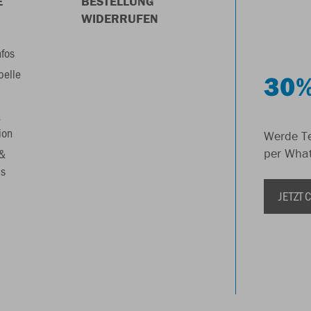
E
BESTELLUNG
WIDERRUFEN
nfos
belle
30%
&
ion
Werde Te
 &
per Wha
s
JETZT