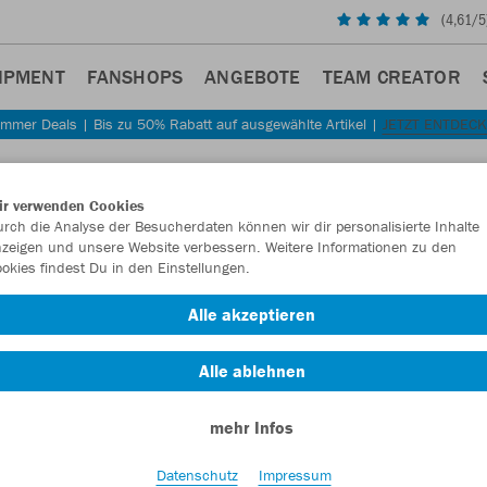
(
4,61
/5
IPMENT
FANSHOPS
ANGEBOTE
TEAM CREATOR
mmer Deals | Bis zu 50% Rabatt auf ausgewählte Artikel |
JETZT ENTDEC
ir verwenden Cookies
rch die Analyse der Besucherdaten können wir dir personalisierte Inhalte
zeigen und unsere Website verbessern. Weitere Informationen zu den
okies findest Du in den Einstellungen.
Alle akzeptieren
Alle ablehnen
mehr Infos
Datenschutz
Impressum