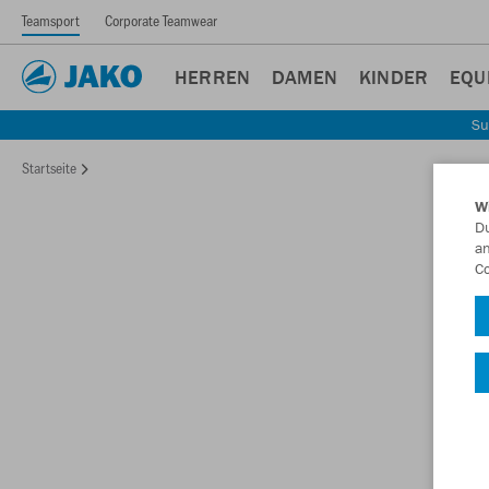
Teamsport
Corporate Teamwear
HERREN
DAMEN
KINDER
EQU
Su
Startseite
W
Du
an
Co