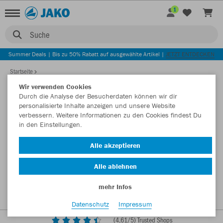
1
Suche
Summer Deals | Bis zu 50% Rabatt auf ausgewählte Artikel |
JETZT ENTDECKEN
Startseite
Wir verwenden Cookies
Durch die Analyse der Besucherdaten können wir dir
personalisierte Inhalte anzeigen und unsere Website
verbessern. Weitere Informationen zu den Cookies findest Du
in den Einstellungen.
Alle akzeptieren
Alle ablehnen
mehr Infos
Datenschutz
Impressum
(
4,61
/5) Trusted Shops