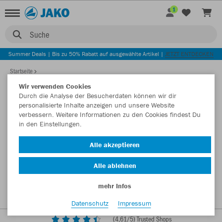
1
Suche
Summer Deals | Bis zu 50% Rabatt auf ausgewählte Artikel |
JETZT ENTDECKEN
Startseite
Wir verwenden Cookies
Durch die Analyse der Besucherdaten können wir dir
personalisierte Inhalte anzeigen und unsere Website
verbessern. Weitere Informationen zu den Cookies findest Du
in den Einstellungen.
Alle akzeptieren
Alle ablehnen
mehr Infos
Datenschutz
Impressum
(
4,61
/5) Trusted Shops