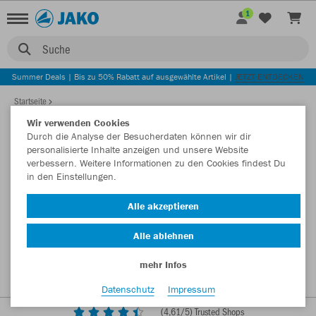
1
Suche
Summer Deals | Bis zu 50% Rabatt auf ausgewählte Artikel |
JETZT ENTDECKEN
Startseite
Wir verwenden Cookies
Durch die Analyse der Besucherdaten können wir dir
personalisierte Inhalte anzeigen und unsere Website
verbessern. Weitere Informationen zu den Cookies findest Du
in den Einstellungen.
Alle akzeptieren
Alle ablehnen
mehr Infos
Datenschutz
Impressum
(
4,61
/5) Trusted Shops