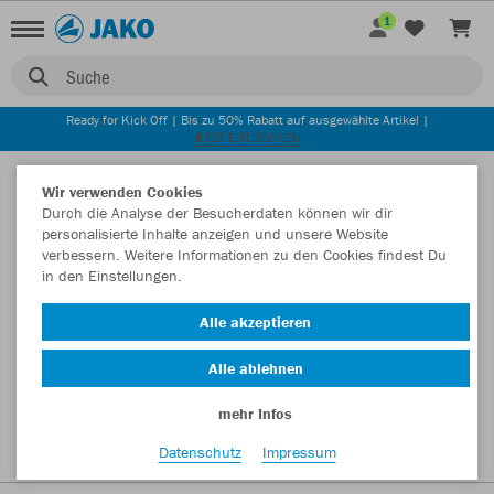
1
Suche
Ready for Kick Off | Bis zu 50% Rabatt auf ausgewählte Artikel |
JETZT ENTDECKEN
Startseite
Wir verwenden Cookies
Durch die Analyse der Besucherdaten können wir dir
personalisierte Inhalte anzeigen und unsere Website
verbessern. Weitere Informationen zu den Cookies findest Du
in den Einstellungen.
Alle akzeptieren
Alle ablehnen
mehr Infos
Datenschutz
Impressum