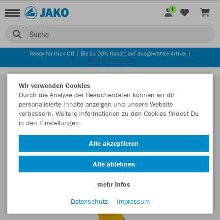
1
Suche
Ready for Kick Off | Bis zu 50% Rabatt auf ausgewählte Artikel |
JETZT ENTDECKEN
Wir verwenden Cookies
Durch die Analyse der Besucherdaten können wir dir
personalisierte Inhalte anzeigen und unsere Website
verbessern. Weitere Informationen zu den Cookies findest Du
in den Einstellungen.
Alle akzeptieren
Alle ablehnen
mehr Infos
Datenschutz
Impressum