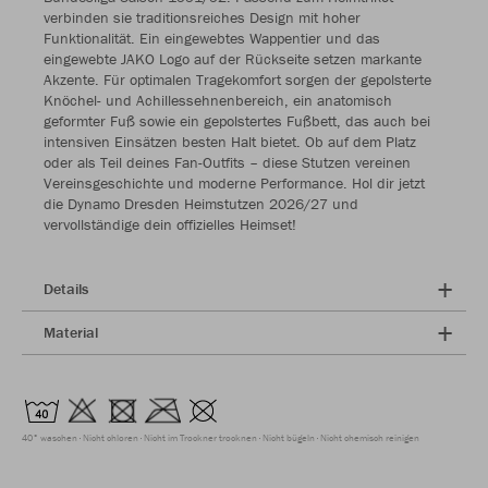
verbinden sie traditionsreiches Design mit hoher
Funktionalität. Ein eingewebtes Wappentier und das
eingewebte JAKO Logo auf der Rückseite setzen markante
Akzente. Für optimalen Tragekomfort sorgen der gepolsterte
Knöchel- und Achillessehnenbereich, ein anatomisch
geformter Fuß sowie ein gepolstertes Fußbett, das auch bei
intensiven Einsätzen besten Halt bietet. Ob auf dem Platz
oder als Teil deines Fan-Outfits – diese Stutzen vereinen
Vereinsgeschichte und moderne Performance. Hol dir jetzt
die Dynamo Dresden Heimstutzen 2026/27 und
vervollständige dein offizielles Heimset!
Details
Material
40° waschen
Nicht chloren
Nicht im Trockner trocknen
Nicht bügeln
Nicht chemisch reinigen