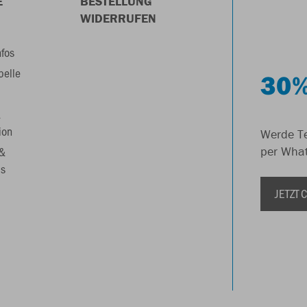
E
BESTELLUNG
WIDERRUFEN
nfos
belle
30%
&
ion
Werde Te
 &
per Wha
s
JETZT