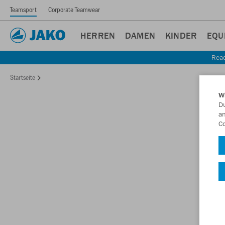
Teamsport
Corporate Teamwear
HERREN
DAMEN
KINDER
EQU
Read
Startseite
W
Du
an
Co