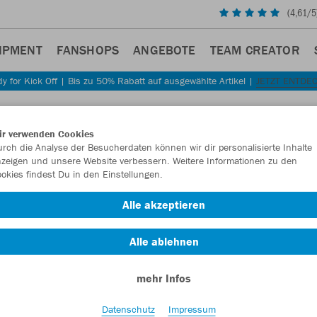
(
4,61
/5
IPMENT
FANSHOPS
ANGEBOTE
TEAM CREATOR
y for Kick Off | Bis zu 50% Rabatt auf ausgewählte Artikel |
JETZT ENTDE
ir verwenden Cookies
rch die Analyse der Besucherdaten können wir dir personalisierte Inhalte
zeigen und unsere Website verbessern. Weitere Informationen zu den
okies findest Du in den Einstellungen.
Alle akzeptieren
Alle ablehnen
mehr Infos
Datenschutz
Impressum