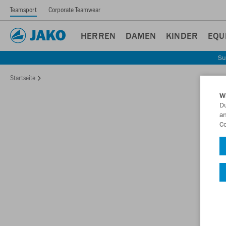
Teamsport
Corporate Teamwear
HERREN
DAMEN
KINDER
EQU
Su
Startseite
W
Du
an
Co