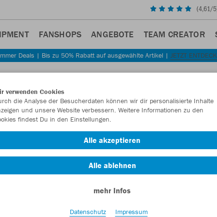
(
4,61
/5
IPMENT
FANSHOPS
ANGEBOTE
TEAM CREATOR
mmer Deals | Bis zu 50% Rabatt auf ausgewählte Artikel |
JETZT ENTDEC
ir verwenden Cookies
rch die Analyse der Besucherdaten können wir dir personalisierte Inhalte
zeigen und unsere Website verbessern. Weitere Informationen zu den
okies findest Du in den Einstellungen.
Alle akzeptieren
Alle ablehnen
mehr Infos
Datenschutz
Impressum