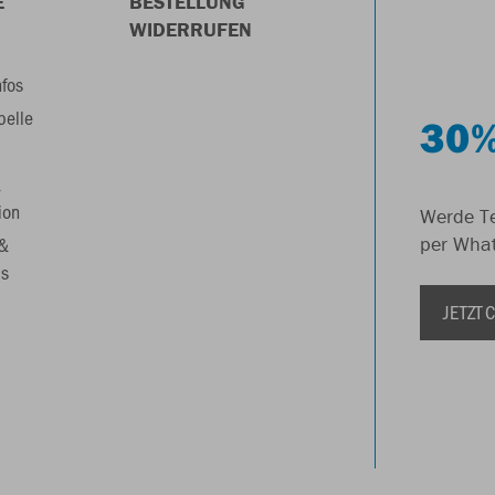
E
BESTELLUNG
WIDERRUFEN
nfos
belle
30%
&
ion
Werde Te
 &
per Wha
s
JETZT