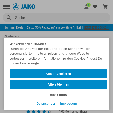
1
Suche
Summer Deals | Bis zu 50% Rabatt auf ausgewählte Artikel |
JETZT ENTDECKEN
Startseite
Wir verwenden Cookies
Durch die Analyse der Besucherdaten können wir dir
personalisierte Inhalte anzeigen und unsere Website
verbessern. Weitere Informationen zu den Cookies findest Du
in den Einstellungen.
Alle akzeptieren
Alle ablehnen
mehr Infos
Datenschutz
Impressum
(
4,61
/5) Trusted Shops