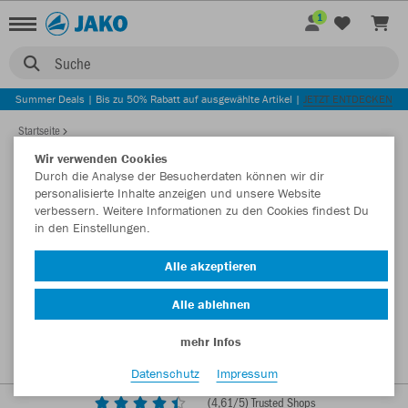
1
Suche
Summer Deals | Bis zu 50% Rabatt auf ausgewählte Artikel |
JETZT ENTDECKEN
Startseite
Wir verwenden Cookies
Durch die Analyse der Besucherdaten können wir dir
personalisierte Inhalte anzeigen und unsere Website
verbessern. Weitere Informationen zu den Cookies findest Du
in den Einstellungen.
Alle akzeptieren
Alle ablehnen
mehr Infos
Datenschutz
Impressum
(
4,61
/5) Trusted Shops