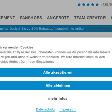
(
4,61
/5
IPMENT
FANSHOPS
ANGEBOTE
TEAM CREATOR
mmer Deals | Bis zu 50% Rabatt auf ausgewählte Artikel |
JETZT ENTDEC
ir verwenden Cookies
rch die Analyse der Besucherdaten können wir dir personalisierte Inhalte
zeigen und unsere Website verbessern. Weitere Informationen zu den
okies findest Du in den Einstellungen.
Alle akzeptieren
Alle ablehnen
mehr Infos
Datenschutz
Impressum