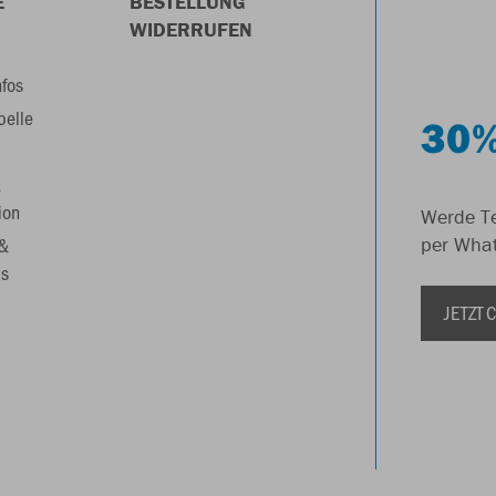
E
BESTELLUNG
WIDERRUFEN
nfos
belle
30%
&
ion
Werde Te
 &
per Wha
s
JETZT