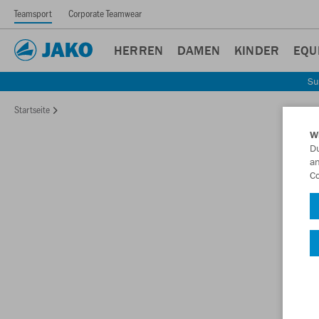
Teamsport
Corporate Teamwear
HERREN
DAMEN
KINDER
EQU
Su
Startseite
W
Du
an
Co