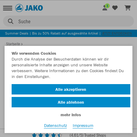
1
Suche
Summer Deals | Bis zu 50% Rabatt auf ausgewählte Artikel |
JETZT ENTDECKEN
Startseite
Wir verwenden Cookies
Durch die Analyse der Besucherdaten können wir dir
personalisierte Inhalte anzeigen und unsere Website
verbessern. Weitere Informationen zu den Cookies findest Du
in den Einstellungen.
Alle akzeptieren
Alle ablehnen
mehr Infos
Datenschutz
Impressum
(
4,61
/5) Trusted Shops