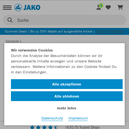
1
Suche
Summer Deals | Bis zu 50% Rabatt auf ausgewählte Artikel |
JETZT ENTDECKEN
Startseite
Wir verwenden Cookies
Durch die Analyse der Besucherdaten können wir dir
personalisierte Inhalte anzeigen und unsere Website
verbessern. Weitere Informationen zu den Cookies findest Du
in den Einstellungen.
Alle akzeptieren
Alle ablehnen
mehr Infos
Datenschutz
Impressum
(
4,61
/5) Trusted Shops