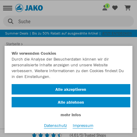
1
Suche
Summer Deals | Bis zu 50% Rabatt auf ausgewählte Artikel |
JETZT ENTDECKEN
Startseite
Wir verwenden Cookies
Durch die Analyse der Besucherdaten können wir dir
personalisierte Inhalte anzeigen und unsere Website
verbessern. Weitere Informationen zu den Cookies findest Du
in den Einstellungen.
Alle akzeptieren
Alle ablehnen
mehr Infos
Datenschutz
Impressum
(
4,61
/5) Trusted Shops