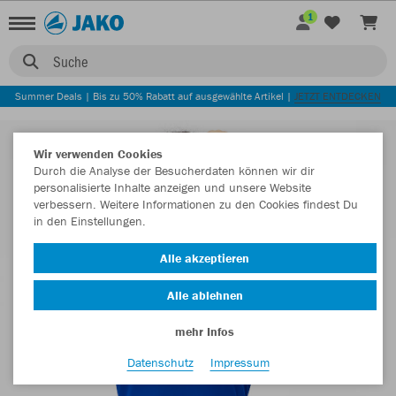
1
Suche
Summer Deals | Bis zu 50% Rabatt auf ausgewählte Artikel |
JETZT ENTDECKEN
Wir verwenden Cookies
Durch die Analyse der Besucherdaten können wir dir
personalisierte Inhalte anzeigen und unsere Website
verbessern. Weitere Informationen zu den Cookies findest Du
in den Einstellungen.
Alle akzeptieren
Alle ablehnen
mehr Infos
Datenschutz
Impressum