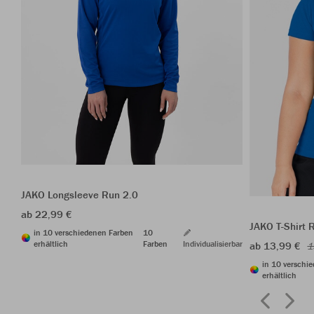
JAKO Longsleeve Run 2.0
ab 22,99 €
JAKO T-Shirt 
in 10 verschiedenen Farben
10
erhältlich
Farben
Individualisierbar
ab 13,99 €
1
in 10 verschi
erhältlich