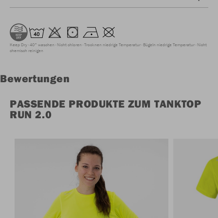
Keep Dry
40° waschen
Nicht chloren
Trocknen niedrige Temperatur
Bügeln niedrige Temperatur
Nicht
chemisch reinigen
Bewertungen
PASSENDE PRODUKTE ZUM TANKTOP
RUN 2.0