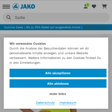
1
Suche
Summer Deals | Bis zu 50% Rabatt auf ausgewählte Artikel |
JETZT ENTDECKEN
Wir verwenden Cookies
Durch die Analyse der Besucherdaten können wir dir
personalisierte Inhalte anzeigen und unsere Website
verbessern. Weitere Informationen zu den Cookies findest Du
in den Einstellungen.
Alle akzeptieren
Alle ablehnen
mehr Infos
Datenschutz
Impressum