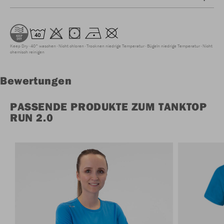
Keep Dry
40° waschen
Nicht chloren
Trocknen niedrige Temperatur
Bügeln niedrige Temperatur
Nicht
chemisch reinigen
Bewertungen
PASSENDE PRODUKTE ZUM TANKTOP
RUN 2.0