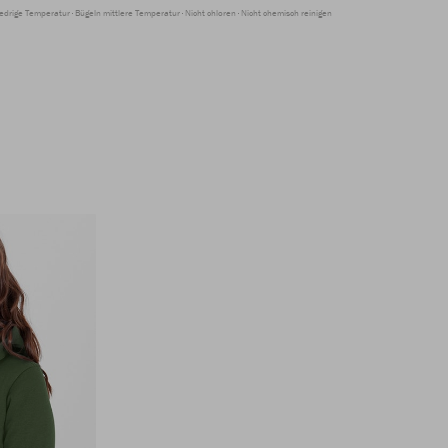
edrige Temperatur
Bügeln mittlere Temperatur
Nicht chloren
Nicht chemisch reinigen