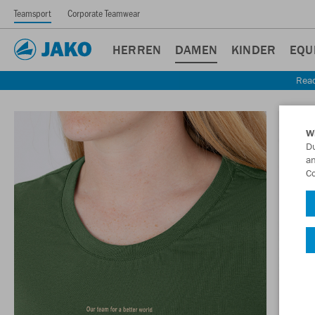
Teamsport
Corporate Teamwear
HERREN
DAMEN
KINDER
EQU
Read
W
Du
an
Co