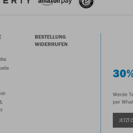
E
BESTELLUNG
WIDERRUFEN
nfos
belle
30%
&
ion
Werde Te
 &
per Wha
s
JETZT