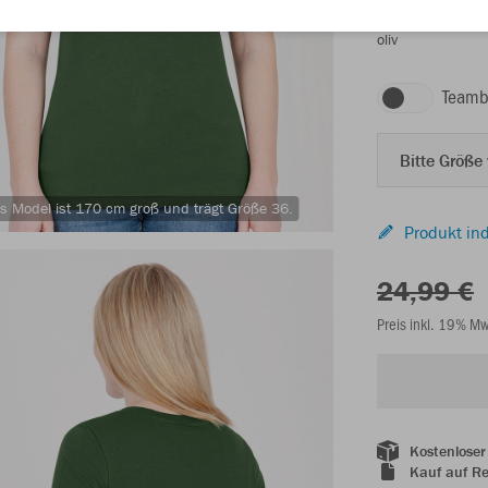
oliv
Teamb
Bitte Größe
s Model ist 170 cm groß und trägt Größe 36.
Produkt ind
24,99 €
Preis inkl. 19% M
Kostenloser
Kauf auf R