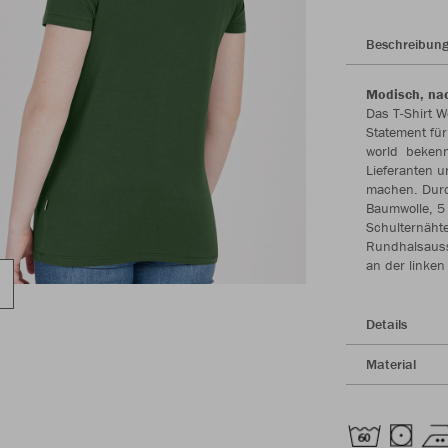
Beschreibun
Modisch, nac
Das T-Shirt W
Statement für
world bekenn
Lieferanten u
machen. Durc
Baumwolle, 5 
Schulternäht
Rundhalsaussc
an der linke
Details
Material