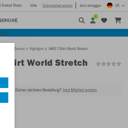
) Trusted Shops
Hilfe
Clubmitglied werden
Jetzt einloggen
DE
1
SCHUHE
CKEN
rtseite
Damen
Highlights
JAKO T-Shirt World Stretch
T-Shirt World Stretch
WO6121
abatt bei Deiner nächsten Bestellung?
Jetzt Mitglied werden