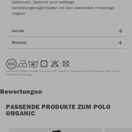
Seitennaht. Dadurch sind vielfältige
Veredelungsmöglichkeiten mit dem passenden Firmenlogo
möglich.
Details
Material
Kids Button
Bügeln niedrige Temperatur
60° waschen
Trocknen niedrige Temperatur
Nicht chloren
Nicht chemisch reinigen
Bewertungen
PASSENDE PRODUKTE ZUM POLO
ORGANIC