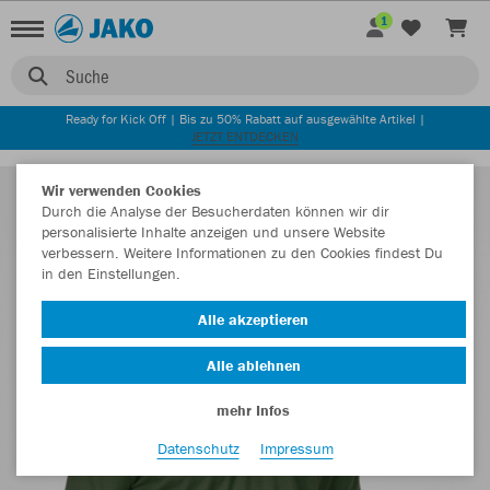
1
Suche
Ready for Kick Off | Bis zu 50% Rabatt auf ausgewählte Artikel |
JETZT ENTDECKEN
Wir verwenden Cookies
Durch die Analyse der Besucherdaten können wir dir
personalisierte Inhalte anzeigen und unsere Website
verbessern. Weitere Informationen zu den Cookies findest Du
in den Einstellungen.
Alle akzeptieren
Alle ablehnen
mehr Infos
Datenschutz
Impressum