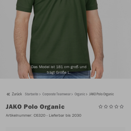
Das Model ist 181 cm groß und
trägt Größe L.
Zurück
Startseite
Corporate Teamwear
Organic
JAKO Polo Organic
JAKO
Polo Organic
Artikelnummer:
C6320
- Lieferbar bis 2030