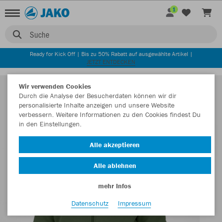
1
Suche
Ready for Kick Off | Bis zu 50% Rabatt auf ausgewählte Artikel |
JETZT ENTDECKEN
Wir verwenden Cookies
Durch die Analyse der Besucherdaten können wir dir
personalisierte Inhalte anzeigen und unsere Website
verbessern. Weitere Informationen zu den Cookies findest Du
in den Einstellungen.
Alle akzeptieren
Alle ablehnen
mehr Infos
Datenschutz
Impressum