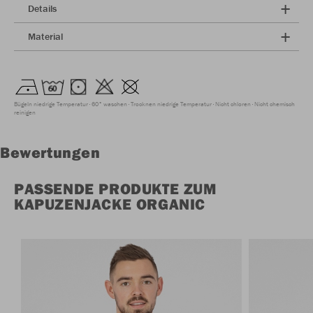
Details
Material
Bügeln niedrige Temperatur
60° waschen
Trocknen niedrige Temperatur
Nicht chloren
Nicht chemisch
reinigen
Bewertungen
PASSENDE PRODUKTE ZUM
KAPUZENJACKE ORGANIC