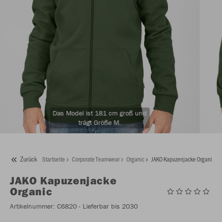
Das Model ist 181 cm groß und
trägt Größe M.
Zurück
Startseite
Corporate Teamwear
Organic
JAKO Kapuzenjacke Organic
JAKO
Kapuzenjacke
Organic
Artikelnummer:
C6820
- Lieferbar bis 2030