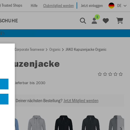
) Trusted Shops
Hilfe
Clubmitglied werden
Jetzt einloggen
DE
1
SCHUHE
KEN
rtseite
Corporate Teamwear
Organic
JAKO Kapuzenjacke Organic
Kapuzenjacke
ic
C6820
- Lieferbar bis 2030
abatt bei Deiner nächsten Bestellung?
Jetzt Mitglied werden