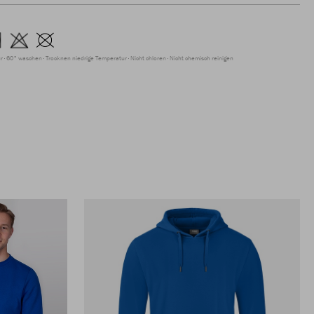
r
60° waschen
Trocknen niedrige Temperatur
Nicht chloren
Nicht chemisch reinigen