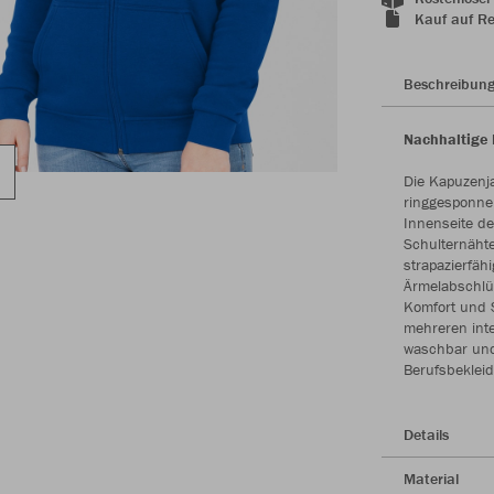
Kauf auf R
Beschreibun
Nachhaltige 
Die Kapuzenj
ringgesponnen
Innenseite de
Schulternäht
strapazierfäh
Ärmelabschlü
Komfort und S
mehreren inte
waschbar und
Berufsbeklei
Details
Material