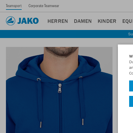
Teamsport
Corporate Teamwear
HERREN
DAMEN
KINDER
EQU
Su
W
Du
an
Co