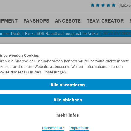
(
4,61
/5
IPMENT
FANSHOPS
ANGEBOTE
TEAM CREATOR
mmer Deals | Bis zu 50% Rabatt auf ausgewählte Artikel |
JETZT ENTDEC
Sta
Zurück
ir verwenden Cookies
JAKO
rch die Analyse der Besucherdaten können wir dir personalisierte Inhalte
zeigen und unsere Website verbessern. Weitere Informationen zu den
Organ
okies findest Du in den Einstellungen.
Artikelnummer:
Alle akzeptieren
Alle ablehnen
Lust auf 30% R
mehr Infos
Datenschutz
Impressum