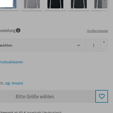
estellung
Größentabelle
+
 wählen
-
ividualisieren
wSt.
zzgl. Versand
Bitte Größe wählen
 Versand
ab 60 € innerhalb Deutschland