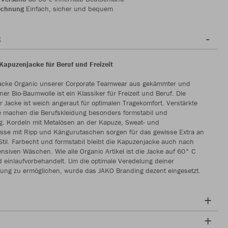
echnung
Einfach, sicher und bequem
g
Kapuzenjacke für Beruf und Freizeit
acke Organic unserer Corporate Teamwear aus gekämmter und
er Bio-Baumwolle ist ein Klassiker für Freizeit und Beruf. Die
r Jacke ist weich angeraut für optimalen Tragekomfort. Verstärkte
e machen die Berufskleidung besonders formstabil und
ig. Kordeln mit Metalösen an der Kapuze, Sweat- und
sse mit Ripp und Kängurutaschen sorgen für das gewisse Extra an
til. Farbecht und formstabil bleibt die Kapuzenjacke auch nach
nsiven Wäschen. Wie alle Organic Artikel ist die Jacke auf 60° C
 einlaufvorbehandelt. Um die optimale Veredelung deiner
dung zu ermöglichen, wurde das JAKO Branding dezent eingesetzt.