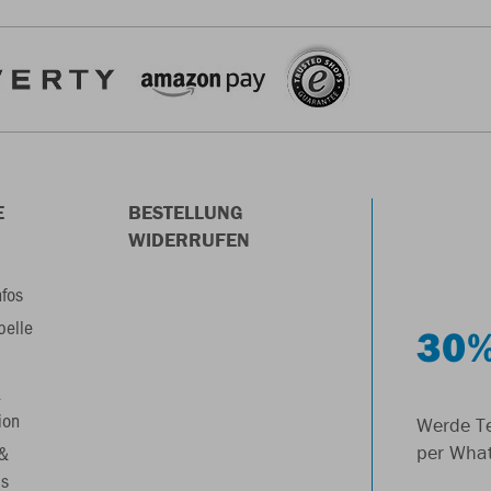
E
BESTELLUNG
WIDERRUFEN
nfos
belle
30%
&
ion
Werde Te
 &
per Wha
s