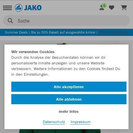
1
Suche
Summer Deals | Bis zu 50% Rabatt auf ausgewählte Artikel |
JETZT ENTDECKEN
Wir verwenden Cookies
Durch die Analyse der Besucherdaten können wir dir
personalisierte Inhalte anzeigen und unsere Website
verbessern. Weitere Informationen zu den Cookies findest Du
in den Einstellungen.
Alle akzeptieren
Alle ablehnen
mehr Infos
Datenschutz
Impressum