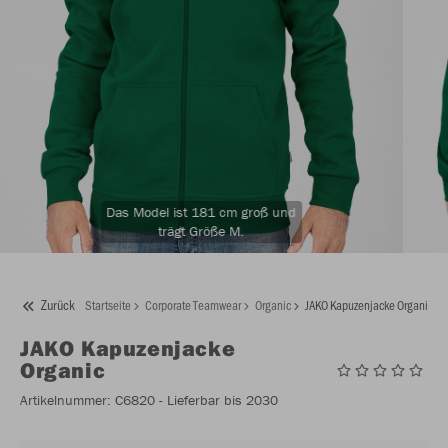
Das Model ist 181 cm groß und
trägt Größe M.
Zurück
Startseite
Corporate Teamwear
Organic
JAKO Kapuzenjacke Organic
JAKO
Kapuzenjacke
Organic
Artikelnummer:
C6820
- Lieferbar bis 2030