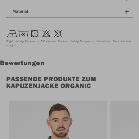
Material
Bügeln niedrige Temperatur
60° waschen
Trocknen niedrige Temperatur
Nicht chloren
Nicht chemisch
reinigen
Bewertungen
PASSENDE PRODUKTE ZUM
KAPUZENJACKE ORGANIC