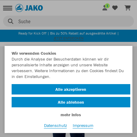
1
Suche
Ready for Kick Off | Bis zu 50% Rabatt auf ausgewählte Artikel |
JETZT ENTDECKEN
Wir verwenden Cookies
Durch die Analyse der Besucherdaten können wir dir
personalisierte Inhalte anzeigen und unsere Website
verbessern. Weitere Informationen zu den Cookies findest Du
in den Einstellungen.
Alle akzeptieren
Alle ablehnen
mehr Infos
Datenschutz
Impressum