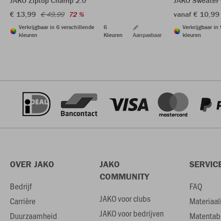
JAKO Ziptop Champ 2.0
JAKO Sweater
€ 13,99
vanaf € 10,99
€ 49,99
72 %
Verkrijgbaar in 6 verschillende
6
Verkrijgbaar in
kleuren
Kleuren
Aanpasbaar
kleuren
OVER JAKO
JAKO
SERVIC
COMMUNITY
Bedrijf
FAQ
JAKO voor clubs
Carrière
Materiaal
JAKO voor bedrijven
Duurzaamheid
Matentab