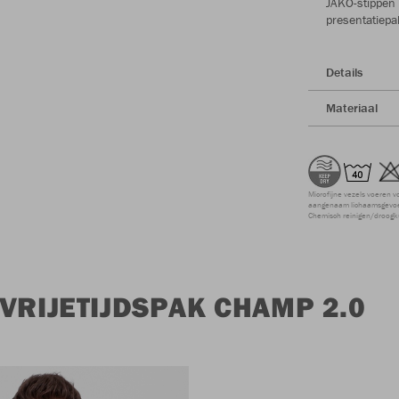
JAKO-stippen
presentatiepa
Details
Materiaal
Microfijne vezels voeren v
aangenaam lichaamsgevoel
Chemisch reinigen/droogk
VRIJETIJDSPAK CHAMP 2.0