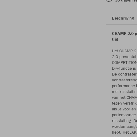
Beschrijving
CHAMP 2.0 pr
tijd
Het CHAMP 2.
2.0-presentat
COMPETITION 2
Dry-functie i
De contraster
contrasterend
performance l
met ritssluiti
van het CHAM
tegen verstrik
als je voor en
portemonnee 
ritssluiting.
worden aanget
hebt. Het JAK