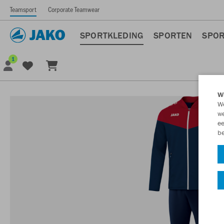
Teamsport
Corporate Teamwear
SPORTKLEDING
SPORTEN
SPOR
1
Wi
We
we
ee
be