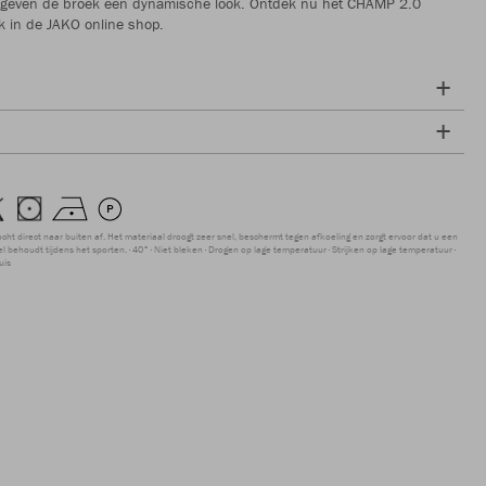
 geven de broek een dynamische look. Ontdek nu het CHAMP 2.0
k in de JAKO online shop.
ocht direct naar buiten af. Het materiaal droogt zeer snel, beschermt tegen afkoeling en zorgt ervoor dat u een
 behoudt tijdens het sporten.
40°
Niet bleken
Drogen op lage temperatuur
Strijken op lage temperatuur
uis