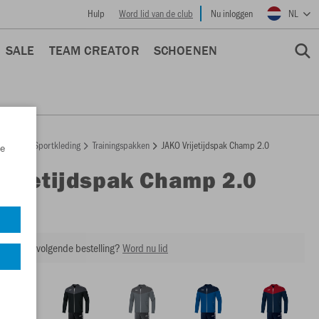
Hulp
Word lid van de club
Nu inloggen
NL
SALE
TEAM CREATOR
SCHOENEN
epage
Sportkleding
Trainingspakken
JAKO Vrijetijdspak Champ 2.0
e
Vrijetijdspak Champ 2.0
M9520
ing op je volgende bestelling?
Word nu lid