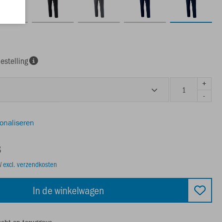
estelling
+
-
sonaliseren
8
TW
excl. verzendkosten
In de winkelwagen
echt op teruggave