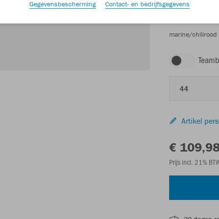
Gegevensbescherming
Contact- en bedrijfsgegevens
marine/chilirood
Teamb
44
Artikel per
€ 109,9
Prijs incl. 21% B
30 dagen r