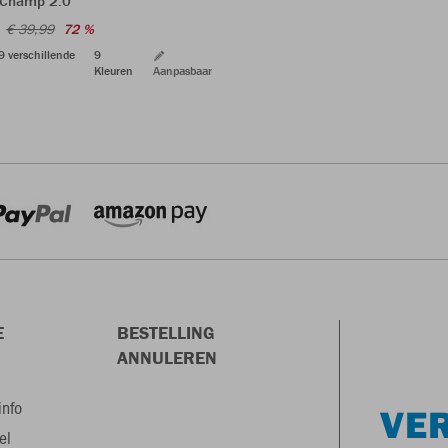
 Champ 2.0
€ 39,99
72 %
 9 verschillende
9
Kleuren
Aanpasbaar
E
BESTELLING
ANNULEREN
info
VER
el