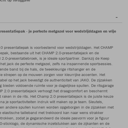
esentatiepak - je perfecte metgezel voor wedstrijddagen en vrije
0 presentatiepak is voorbestemd voor wedstrijddagen. Het CHAMP
iepak, bestaande uit het CHAMP 2.0-presentatiejack en de
.0-presentatiebroek, is je ideale sportpartner. Dankzij de Keep
s het jack de perfecte metgezel, zelfs na inspannende sportsessies.
ende band bij de hals, de tweekleurige ritshanger en de
e strepen op de mouwen zorgen voor kleurrijke accenten. Het
abel op het jack bevestigt de authenticiteit van JAKO. De zijzakken
ng bieden voldoende ruimte voor je dagelijkse spullen. De ritsgarage
P 2.0 presentatiejack verhoogt het draagcomfort en beschermt
t raken in de rits. Het Champ 2.0 presentatiejack is de juiste keuze
 na je sportactiviteiten indruk wilt maken op je team. Sleutels,
en andere spullen kunnen worden opgeborgen in de zijzakken met
 De elastische tailleband met trekkoord kan naar wens strakker
rokken, zodat je gegarandeerd de ideale pasvorm voor je figuur
O-sticklogo, de dynamische inzetstukken aan de zijkanten en de