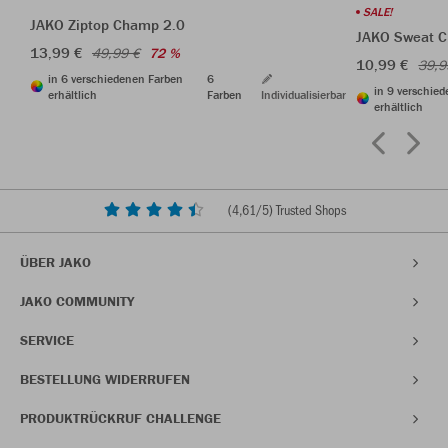
SALE!
JAKO Ziptop Champ 2.0
JAKO Sweat 
13,99 €
49,99 €
72 %
10,99 €
39,9
in 6 verschiedenen Farben
6
in 9 verschie
erhältlich
Farben
Individualisierbar
erhältlich
(
4,61
/5) Trusted Shops
ÜBER JAKO
JAKO COMMUNITY
SERVICE
BESTELLUNG WIDERRUFEN
PRODUKTRÜCKRUF CHALLENGE