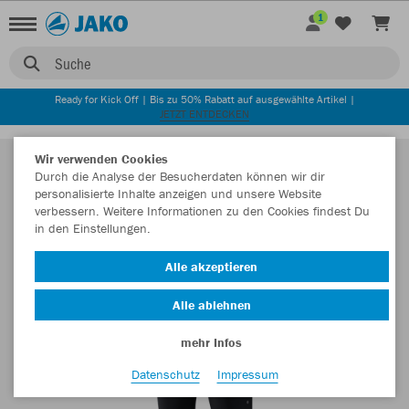
1
Suche
Ready for Kick Off | Bis zu 50% Rabatt auf ausgewählte Artikel |
JETZT ENTDECKEN
Wir verwenden Cookies
Durch die Analyse der Besucherdaten können wir dir
personalisierte Inhalte anzeigen und unsere Website
verbessern. Weitere Informationen zu den Cookies findest Du
in den Einstellungen.
Alle akzeptieren
Alle ablehnen
mehr Infos
Datenschutz
Impressum