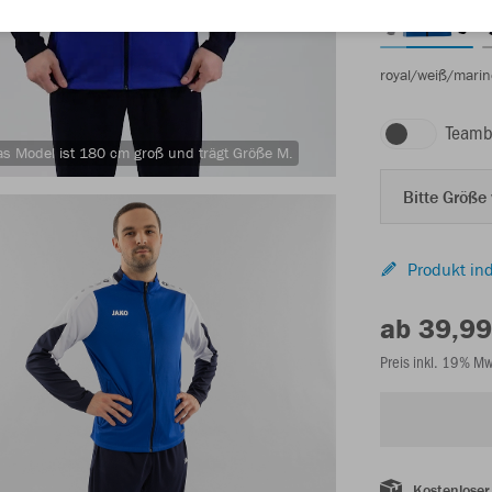
royal/weiß/marin
Teamb
s Model ist 180 cm groß und trägt Größe M.
Bitte Größe
Produkt ind
ab 39,99
Preis inkl. 19% M
Kostenloser