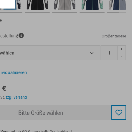
e
estellung
Größentabelle
+
 wählen
-
ividualisieren
 €
wSt.
zzgl. Versand
Bitte Größe wählen
 Versand
ab 60 € innerhalb Deutschland