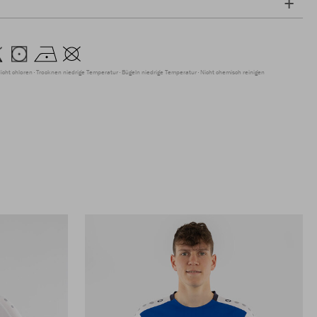
icht chloren
Trocknen niedrige Temperatur
Bügeln niedrige Temperatur
Nicht chemisch reinigen