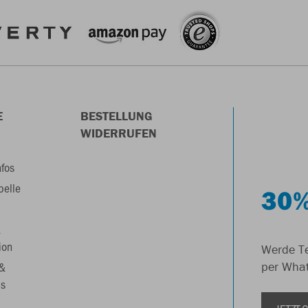
E
BESTELLUNG
WIDERRUFEN
nfos
belle
30%
&
ion
Werde Te
 &
per Wha
s