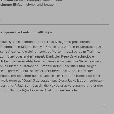
echnung
Einfach, sicher und bequem
g
e Dynamic – Funktion trifft Style
jacke Dynamic kombiniert modernes Design mit praktischen
nachhaltigen Materialien. Mit Kragen und Ärmeln in Kontrast setzt
lische Akzente, die deinen Look aufwerten – egal ob beim Training,
um Spiel oder in der Freizeit. Dank der Keep Dry-Technologie
ch bei intensiven Aktivitäten angenehm trocken. Die Seitentaschen
hluss bieten ausreichend Platz für deine Essentials und sorgen
lles sicher verstaut ist. Besonders beeindruckend: 100 % der
Materialien bestehen aus recycelten Textilien – so leistest du einen
welt, ohne auf Qualität zu verzichten. Diese Jacke ist dein perfekter
 Sport und Alltag. Schnapp dir die Polyesterjacke Dynamic und erlebe
n und Nachhaltigkeit in einem! Jetzt online bestellen!