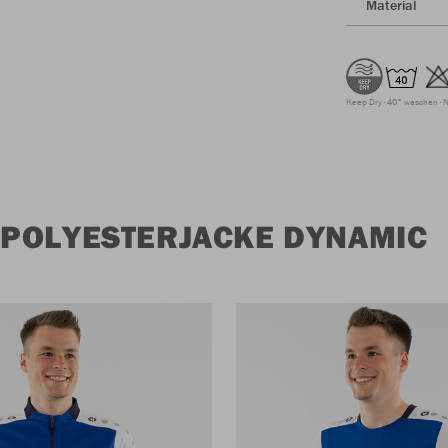
Material
Keep Dry
40° waschen
N
POLYESTERJACKE DYNAMIC