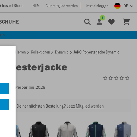
) Trusted Shops
Hilfe
Clubmitglied werden
Jetzt einloggen
DE
1
SCHUHE
KEN
rtseite
Herren
Kollektionen
Dynamic
JAKO Polyesterjacke Dynamic
Polyesterjacke
ic
9370
- Lieferbar bis 2028
abatt bei Deiner nächsten Bestellung?
Jetzt Mitglied werden