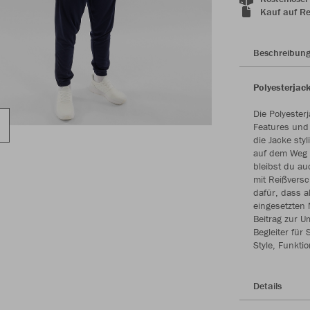
Kauf auf R
Beschreibun
Polyesterjack
Die Polyester
Features und 
die Jacke sty
auf dem Weg z
bleibst du au
mit Reißversc
dafür, dass a
eingesetzten 
Beitrag zur Um
Begleiter für
Style, Funktio
Details