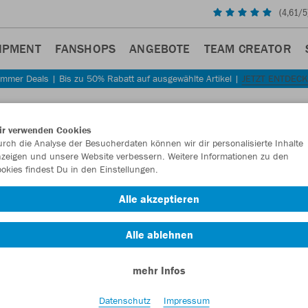
(
4,61
/5
IPMENT
FANSHOPS
ANGEBOTE
TEAM CREATOR
mmer Deals | Bis zu 50% Rabatt auf ausgewählte Artikel |
JETZT ENTDEC
Sta
Zurück
ir verwenden Cookies
JAKO
rch die Analyse der Besucherdaten können wir dir personalisierte Inhalte
zeigen und unsere Website verbessern. Weitere Informationen zu den
Dynam
okies findest Du in den Einstellungen.
Artikelnummer:
Alle akzeptieren
Alle ablehnen
Lust auf 30% R
mehr Infos
Datenschutz
Impressum