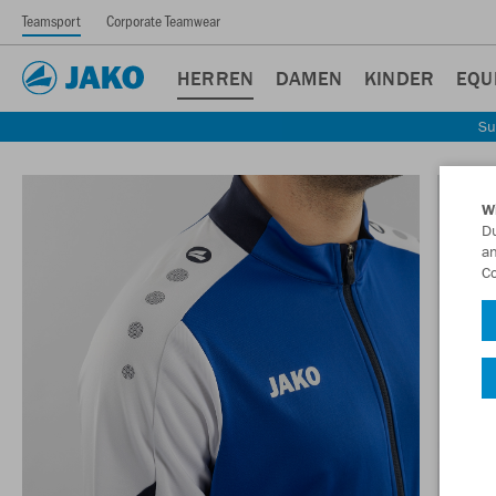
Teamsport
Corporate Teamwear
HERREN
DAMEN
KINDER
EQU
Su
W
Du
an
Co