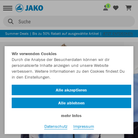
1
Suche
Summer Deals | Bis zu 50% Rabatt auf ausgewählte Artikel |
JETZT ENTDECKEN
Wir verwenden Cookies
Durch die Analyse der Besucherdaten können wir dir
personalisierte Inhalte anzeigen und unsere Website
verbessern. Weitere Informationen zu den Cookies findest Du
in den Einstellungen.
Alle akzeptieren
Alle ablehnen
mehr Infos
Datenschutz
Impressum