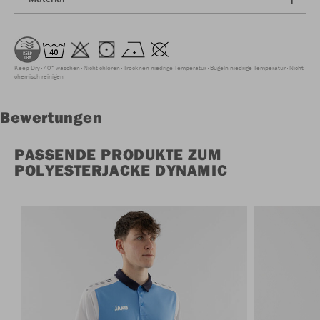
Keep Dry
40° waschen
Nicht chloren
Trocknen niedrige Temperatur
Bügeln niedrige Temperatur
Nicht
chemisch reinigen
Bewertungen
PASSENDE PRODUKTE ZUM
POLYESTERJACKE DYNAMIC