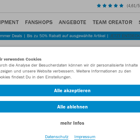
(
4,61
/5
IPMENT
FANSHOPS
ANGEBOTE
TEAM CREATOR
mmer Deals | Bis zu 50% Rabatt auf ausgewählte Artikel |
JETZT ENTDEC
Sta
Zurück
ir verwenden Cookies
JAKO
rch die Analyse der Besucherdaten können wir dir personalisierte Inhalte
zeigen und unsere Website verbessern. Weitere Informationen zu den
okies findest Du in den Einstellungen.
Artikelnummer:
Alle akzeptieren
Lust auf 30% R
Alle ablehnen
mehr Infos
Datenschutz
Impressum