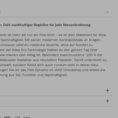
g
: Dein nachhaltiger Begleiter für jede Herausforderung
mic ist mehr als nur ein Polo-Shirt – es ist dein Statement für Style,
Nachhaltigkeit. Mit seinen modernen Kontrastdetails an Kragen-
chlüssen setzt du modische Akzente, ohne auf Komfort zu
ank der Keep Dry-Technologie bleibst du den ganzen Tag über
 wie intensiv dein Alltag ist. Besonders beeindruckend: 100 % der
Materialien bestehen aus recyceltem Polyester. Damit unterstützt du
 Umwelt, sondern fühlst dich auch rundum wohl in deiner Haut.
änger! Hol dir das Polo Dynamic im JAKO Onlineshop und erlebe die
hung aus Stil, Funktion und Nachhaltigkeit.