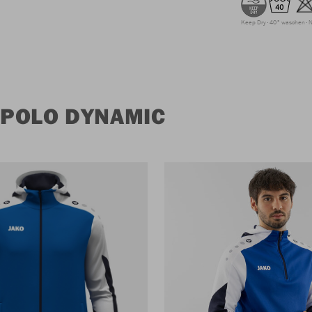
Keep Dry
40° waschen
N
 POLO DYNAMIC