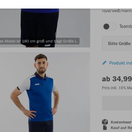
royal/weiß/marin
Teamb
as Model ist 180 cm groß und trägt Größe L.
Bitte Größe
Produkt ind
ab 34,99
Preis inkl. 19% M
Kostenloser
Kauf auf R