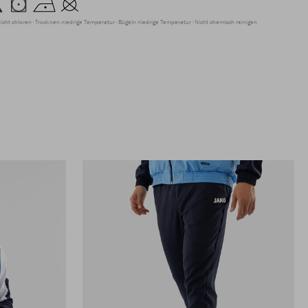
icht chloren
Trocknen niedrige Temperatur
Bügeln niedrige Temperatur
Nicht chemisch reinigen