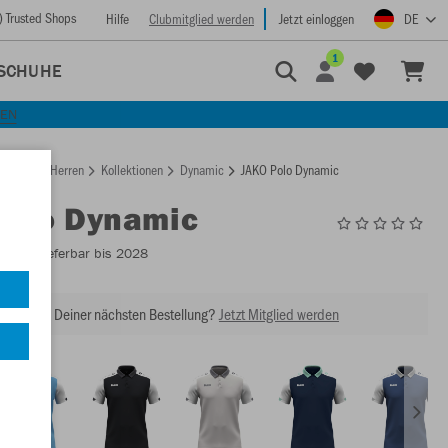
) Trusted Shops
Hilfe
Clubmitglied werden
Jetzt einloggen
DE
1
SCHUHE
KEN
rtseite
Herren
Kollektionen
Dynamic
JAKO Polo Dynamic
Polo Dynamic
6370
- Lieferbar bis 2028
abatt bei Deiner nächsten Bestellung?
Jetzt Mitglied werden