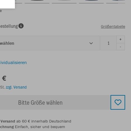
e
estellung
Größentabelle
+
 wählen
-
ividualisieren
 €
wSt.
zzgl. Versand
Bitte Größe wählen
 Versand
ab 60 € innerhalb Deutschland
echnung
Einfach, sicher und bequem