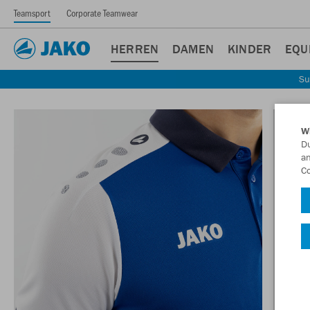
Teamsport
Corporate Teamwear
HERREN
DAMEN
KINDER
EQU
Su
W
Du
an
Co