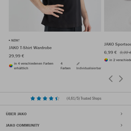
NEW!
JAKO Sportso
JAKO T-Shirt Wardrobe
6,99 €
9,99 
29,99 €
in 2 verschied
in 4 verschiedenen Farben
4
erhältlich
Farben
Individualisierbar
(
4,61
/5) Trusted Shops
ÜBER JAKO
JAKO COMMUNITY