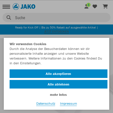
1
Suche
Ready for Kick Off | Bis zu 50% Rabatt auf ausgewählte Artikel |
JETZT ENTDECKEN
Wir verwenden Cookies
Durch die Analyse der Besucherdaten können wir dir
personalisierte Inhalte anzeigen und unsere Website
verbessern. Weitere Informationen zu den Cookies findest Du
in den Einstellungen.
Alle akzeptieren
Alle ablehnen
mehr Infos
Datenschutz
Impressum