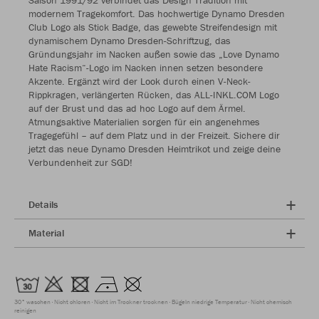
Saison 1991/92 verbindet das Design Tradition mit
modernem Tragekomfort. Das hochwertige Dynamo Dresden
Club Logo als Stick Badge, das gewebte Streifendesign mit
dynamischem Dynamo Dresden-Schriftzug, das
Gründungsjahr im Nacken außen sowie das „Love Dynamo
Hate Racism“-Logo im Nacken innen setzen besondere
Akzente. Ergänzt wird der Look durch einen V-Neck-
Rippkragen, verlängerten Rücken, das ALL-INKL.COM Logo
auf der Brust und das ad hoc Logo auf dem Ärmel.
Atmungsaktive Materialien sorgen für ein angenehmes
Tragegefühl – auf dem Platz und in der Freizeit. Sichere dir
jetzt das neue Dynamo Dresden Heimtrikot und zeige deine
Verbundenheit zur SGD!
Details
Material
30° waschen
Nicht chloren
Nicht im Trockner trocknen
Bügeln niedrige Temperatur
Nicht chemisch
reinigen