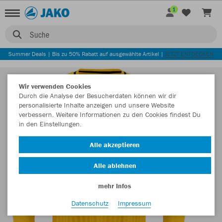
1
Suche
Summer Deals | Bis zu 50% Rabatt auf ausgewählte Artikel |
JETZT ENTDECKEN
Wir verwenden Cookies
Durch die Analyse der Besucherdaten können wir dir
personalisierte Inhalte anzeigen und unsere Website
verbessern. Weitere Informationen zu den Cookies findest Du
in den Einstellungen.
Alle akzeptieren
Alle ablehnen
mehr Infos
Datenschutz
Impressum