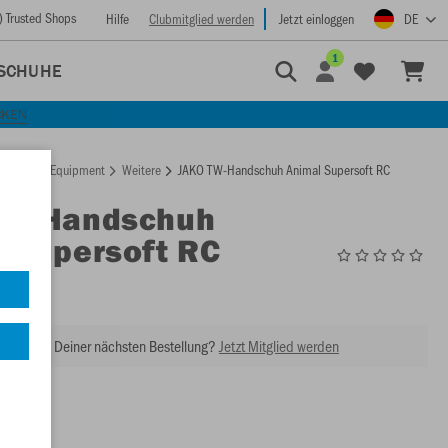
) Trusted Shops
Hilfe
Clubmitglied werden
Jetzt einloggen
DE
1
SCHUHE
CKEN
rtseite
Equipment
Weitere
JAKO TW-Handschuh Animal Supersoft RC
TW-Handschuh
 Supersoft RC
2593
abatt bei Deiner nächsten Bestellung?
Jetzt Mitglied werden