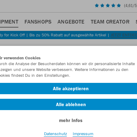
(
4,61
/5
IPMENT
FANSHOPS
ANGEBOTE
TEAM CREATOR
y for Kick Off | Bis zu 50% Rabatt auf ausgewählte Artikel |
JETZT ENTDE
Sta
Zurück
ir verwenden Cookies
JAKO
rch die Analyse der Besucherdaten können wir dir personalisierte Inhalte
zeigen und unsere Website verbessern. Weitere Informationen zu den
Animal
okies findest Du in den Einstellungen.
Artikelnummer:
Alle akzeptieren
Alle ablehnen
Lust auf 30% R
mehr Infos
Datenschutz
Impressum