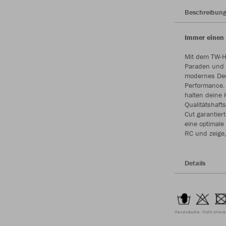
Beschreibun
Immer einen 
Mit dem TW-Ha
Paraden und 
modernes Des
Performance.
halten deine 
Qualitätshaft
Cut garantie
eine optimale
RC und zeige
Details
Handwäsche
Nicht chlor