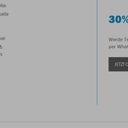
nfos
belle
30%
&
ion
Werde Te
 &
per Wha
s
JETZT