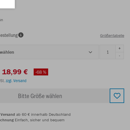
ün
estellung
Größentabelle
+
 wählen
-
18,99 €
-68 %
wSt.
zzgl. Versand
Bitte Größe wählen
 Versand
ab 60 € innerhalb Deutschland
echnung
Einfach, sicher und bequem