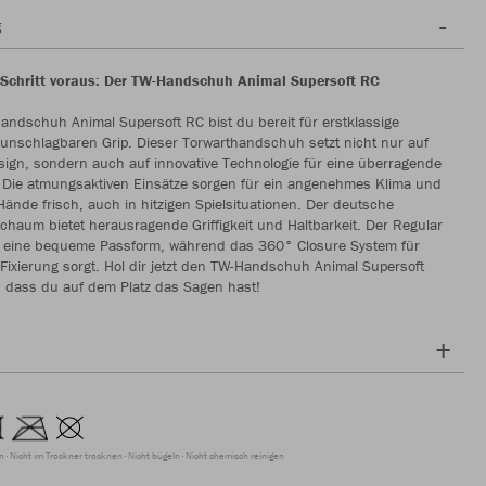
g
Schritt voraus: Der TW-Handschuh Animal Supersoft RC
ndschuh Animal Supersoft RC bist du bereit für erstklassige
unschlagbaren Grip. Dieser Torwarthandschuh setzt nicht nur auf
ign, sondern auch auf innovative Technologie für eine überragende
 Die atmungsaktiven Einsätze sorgen für ein angenehmes Klima und
Hände frisch, auch in hitzigen Spielsituationen. Der deutsche
schaum bietet herausragende Griffigkeit und Haltbarkeit. Der Regular
rt eine bequeme Passform, während das 360° Closure System für
 Fixierung sorgt. Hol dir jetzt den TW-Handschuh Animal Supersoft
, dass du auf dem Platz das Sagen hast!
en
Nicht im Trockner trocknen
Nicht bügeln
Nicht chemisch reinigen