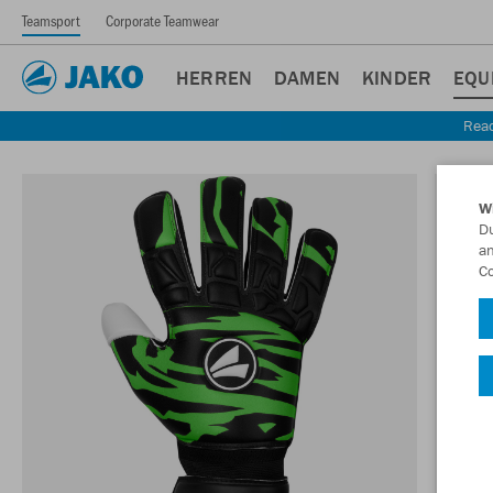
Teamsport
Corporate Teamwear
HERREN
DAMEN
KINDER
EQU
Read
W
Du
an
Co