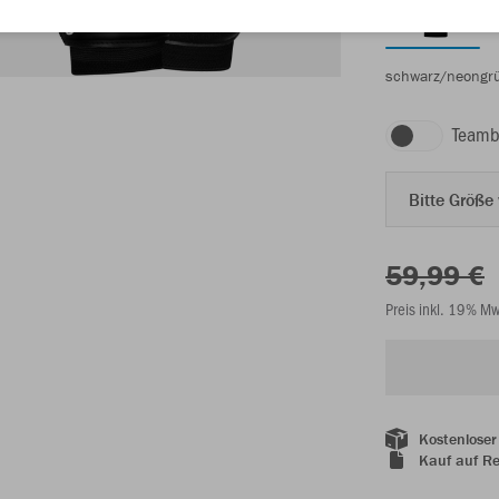
schwarz/neongr
Teamb
Bitte Größe
59,99 €
Preis inkl. 19% M
Kostenloser
Kauf auf R