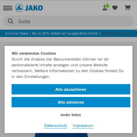
1
Suche
Summer Deals | Bis zu 50% Rabatt auf ausgewählte Artikel |
JETZT ENTDECKEN
Wir verwenden Cookies
Durch die Analyse der Besucherdaten können wir dir
personalisierte Inhalte anzeigen und unsere Website
verbessern. Weitere Informationen zu den Cookies findest Du
in den Einstellungen.
Alle akzeptieren
Alle ablehnen
mehr Infos
Datenschutz
Impressum