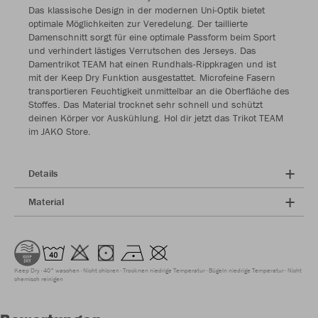
Das klassische Design in der modernen Uni-Optik bietet
optimale Möglichkeiten zur Veredelung. Der taillierte
Damenschnitt sorgt für eine optimale Passform beim Sport
und verhindert lästiges Verrutschen des Jerseys. Das
Damentrikot TEAM hat einen Rundhals-Rippkragen und ist
mit der Keep Dry Funktion ausgestattet. Microfeine Fasern
transportieren Feuchtigkeit unmittelbar an die Oberfläche des
Stoffes. Das Material trocknet sehr schnell und schützt
deinen Körper vor Auskühlung. Hol dir jetzt das Trikot TEAM
im JAKO Store.
Details
Material
Keep Dry
40° waschen
Nicht chloren
Trocknen niedrige Temperatur
Bügeln niedrige Temperatur
Nicht
chemisch reinigen