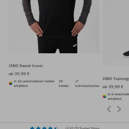
JAKO Sweat Iconic
ab 39,99 €
JAKO Trainin
in 10 verschiedenen Farben
10
erhältlich
Farben
Individualisierbar
ab 39,99 €
in 6 verschie
erhältlich
(
4,61
/5) Trusted Shops