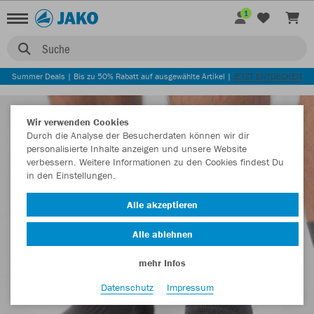
1
Suche
Summer Deals | Bis zu 50% Rabatt auf ausgewählte Artikel |
JETZT ENTDECKEN
Wir verwenden Cookies
Durch die Analyse der Besucherdaten können wir dir
personalisierte Inhalte anzeigen und unsere Website
verbessern. Weitere Informationen zu den Cookies findest Du
in den Einstellungen.
Alle akzeptieren
Alle ablehnen
mehr Infos
Datenschutz
Impressum