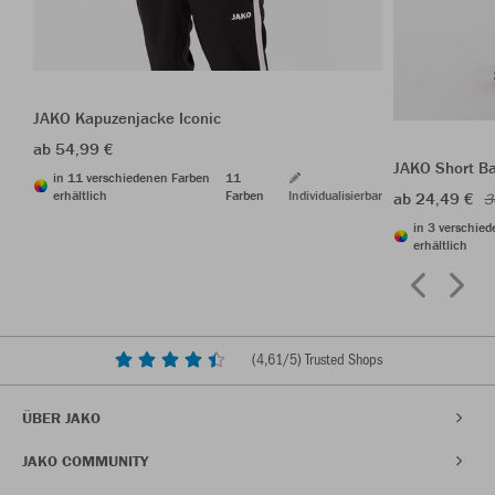
JAKO Kapuzenjacke Iconic
ab 54,99 €
JAKO Short B
in 11 verschiedenen Farben
11
erhältlich
Farben
Individualisierbar
ab 24,49 €
3
in 3 verschie
erhältlich
(
4,61
/5) Trusted Shops
ÜBER JAKO
JAKO COMMUNITY