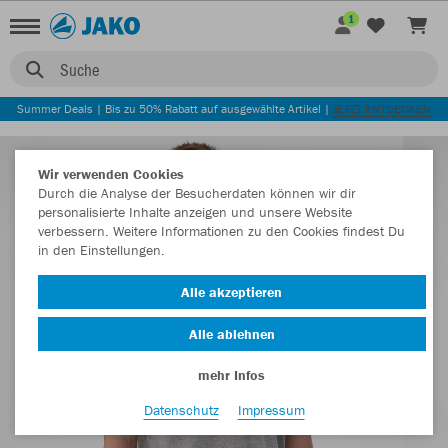
1
Suche
Summer Deals | Bis zu 50% Rabatt auf ausgewählte Artikel |
JETZT ENTDECKEN
Wir verwenden Cookies
Durch die Analyse der Besucherdaten können wir dir
personalisierte Inhalte anzeigen und unsere Website
verbessern. Weitere Informationen zu den Cookies findest Du
in den Einstellungen.
Alle akzeptieren
Alle ablehnen
mehr Infos
Datenschutz
Impressum